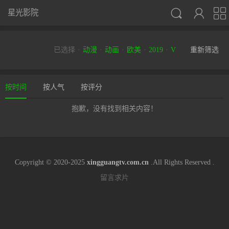



星光影院
已选择
动漫
动画
欧美
2019
V
重新筛选
按时间
按人气
按评分
抱歉，没有找到相关内容！
Copyright © 2020-2025
xingguangtv.com.cn
.All Rights Reserved .
留言求片