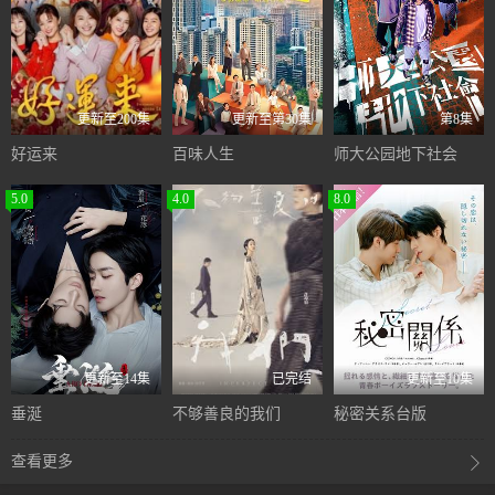
更新至200集
更新至第30集
第8集
好运来
百味人生
师大公园地下社会
5.0
4.0
8.0
更新至14集
已完结
更新至10集
垂涎
不够善良的我们
秘密关系台版
查看更多