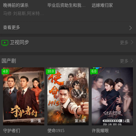
晚祷前的谋杀
毕业后资助生和我断绝关系
远嫁难归家
马修·刘易斯,阿米特·沙阿,亚当·詹姆斯,梅根·特雷德韦,亚历山大·德拉曼,玛丽昂·贝利,阿曼达·哈丁格,塔姆金·奥斯威特,弗朗西斯·麦基,妮娜·图森特-怀特,阿曼达·雷德曼,山姆·贝克-琼斯,萨缪尔·W·霍奇森,贾斯汀·凯恩,加利·贝茨,索菲亚·普莱斯,诺埃·塞贝尔,摩根·菲尔伯特
查看更多

卫视同步

更多
国产剧

更多
4.0
10.0
6.0
第17集
第36集
第14集
守护者们
使命1915
许我耀眼