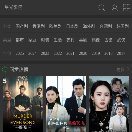



星光影院
分类
国产剧
香港剧
欧美剧
日本剧
海外剧
台湾剧
韩国剧
类型
都市
家庭
时装
生活
农村
喜剧
偶像
古装
武侠
年份
2025
2024
2023
2022
2021
2020
2019
2018
2017
2

同步热播

更多
第1集
全集
全集