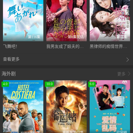
第116集
第8集完结
第11集
飞舞吧！
我男友成了姐夫的理由
黑律师的痴情世界上最沉重的纯爱
查看更多
海外剧

更多
4.0
10.0
6.0
全06集
更新至第02集
已完结