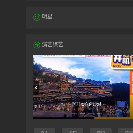

明星

演艺综艺
男人们的恋爱2
真人
脱口
选秀
情