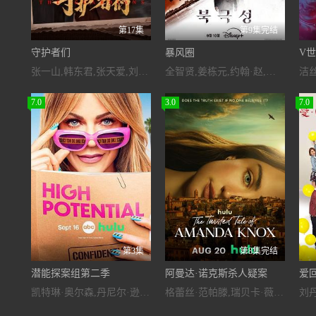
第17集
第9集完结
守护者们
暴风圈
V
张一山,韩东君,张天爱,刘欢,鲍大志,焦刚,田昊,王建国,汪汐潮,朱刚日尧,范诗然,王姿允,贺镪,关畅,马跃,黄蓉,赵子琪
全智贤,姜栋元,约翰·赵,金海淑,朴解浚,李美淑,刘宰明,吴正世,李尚熙,朱钟赫,元志安,艾丽西娅·汉娜,雅各布·贝特兰德,克里斯托弗·戈勒姆,布鲁克·史密斯,罗密·罗斯蒙特,迈克尔·加斯顿,斯宾塞·加雷特,汤姆·伦克,乔尔·德·拉·冯特
7.0
3.0
7.0
第3集
第8集完结
潜能探案组第二季
阿曼达·诺克斯杀人疑案
爱
凯特琳·奥尔森,丹尼尔·逊亚塔,德尼兹·阿克代尼兹,杰奎琳·爱默森,辛丽娜·弗亚洛,史蒂夫·豪威,阿米拉·J,Hannah,E.,Keaton,马修·兰姆,贾维西亚·莱斯利,凯特·迈纳,朱迪·雷耶斯
格蕾丝·范帕滕,瑞贝卡·薇索基,Anna,Van,Patten,Crosby,Fitzgerald,Joe,Lanza,Uta,Dunz,Vincenzo,Zampa,贾里德·坎菲尔德,Sara,Sedran,莎朗·豪根,Shay,Galor,罗德里克·希尔,斯科特·亚历山大·杨,卡罗琳·博尔顿,克雷格·杰拉蒂,亚历山大·曼纳拉,亚当·博谢纳,Josh,Burdett,Zappia,Rosario,Henry,Fisher