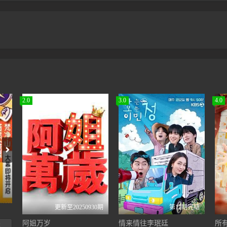
2.0
3.0
4.0
我们的起源
更新至20250930期
第12期完结
阿姐万岁
情来情往李珉廷
所有
感