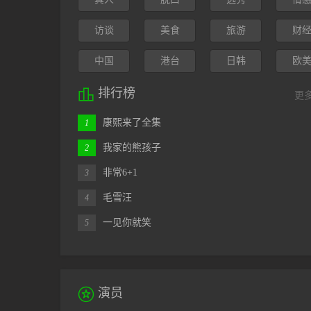
访谈
美食
旅游
财
中国
港台
日韩
欧

排行榜
更
康熙来了全集
1
我家的熊孩子
2
非常6+1
3
毛雪汪
4
一见你就笑
5

演员