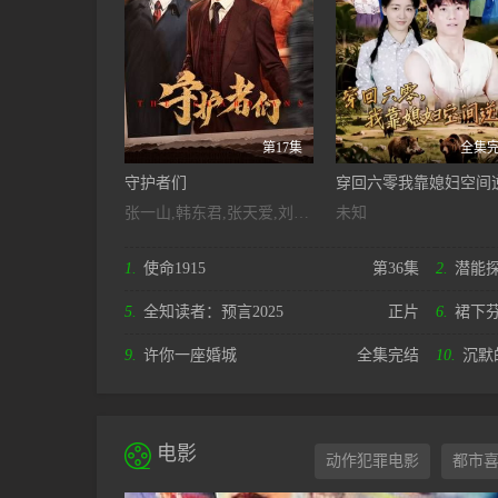
第17集
全集
守护者们
穿回六零我靠媳妇空间
张一山,韩东君,张天爱,刘欢,鲍大志,焦刚,田昊,王建国,汪汐潮,朱刚日尧,范诗然,王姿允,贺镪,关畅,马跃,黄蓉,赵子琪
未知
1.
使命1915
第36集
2.
潜能
5.
全知读者：预言2025
正片
6.
裙下
9.
许你一座婚城
全集完结
10.
沉默

电影
动作犯罪电影
都市