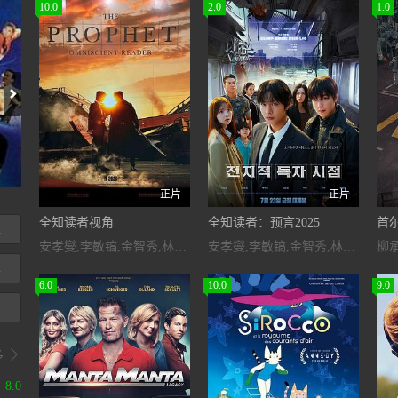
10.0
2.0
1.0
胭花泪
正片
正片
全知读者视角
全知读者：预言2025
首
险
安孝燮,李敏镐,金智秀,林珍娜,蔡秀彬,郑成日,申承浩,朴浩山,Kwon,Eun-sung,Lewis,Hooper
安孝燮,李敏镐,金智秀,林珍娜,蔡秀彬,郑成日,申承浩,朴浩山,Kwon,Eun-sung,Lewis,Hooper
柳承
舞
6.0
10.0
9.0
画

多
8.0