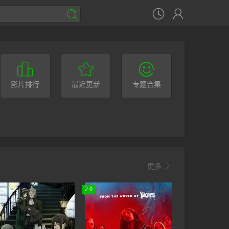






影片排行
最近更新
专题合集

更多
2.0