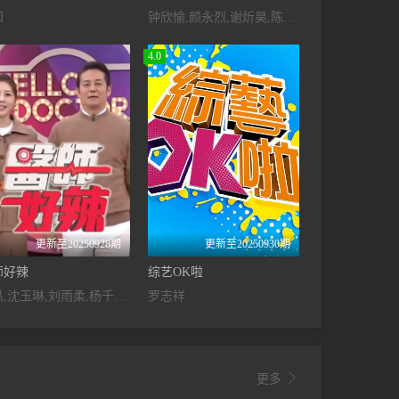
知
钟欣愉,颜永烈,谢炘昊,陈秉立
4.0
更新至20250928期
更新至20250930期
师好辣
综艺OK啦
胡瓜,沈玉琳,刘雨柔,杨千霈,王俐人,何妤玟,殷琦,林睿君,王尹平
罗志祥

更多