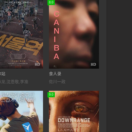
8.0
愤怒的律师
HD
HD
尔站
食人录
龙,沈恩敬,李准
佐川一政
9.0