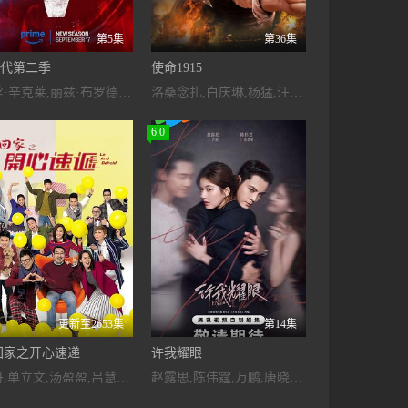
第5集
第36集
世代第二季
使命1915
洁丝·辛克莱,丽兹·布罗德威,麦迪·菲利普斯,德雷克·卢,伦敦·托尔,阿萨·格尔曼,哈米什·林克莱特,蔡斯·克劳福德,瓦莱瑞·卡瑞,怀亚特·多里昂,泰特·弗莱彻,玛雅·巴斯蒂达斯,Dante,Jemmott,Stephen,Kalyn,基雅·金,Julia,Knope,扎克·麦克格温,Stacey,McGunnigle,Kayla,Mirage,内森·米切尔
洛桑念扎,白庆琳,杨猛,汪彪,段钧豪,李雅希,王岚,银雪,孙敬涛,铁鹤,戴江,宁檬
6.0
更新至2653集
第14集
回家之开心速递
许我耀眼
刘丹,单立文,汤盈盈,吕慧仪,罗乐林,马贯东,苏韵姿,周嘉洛,陈浚霆,吴伟豪
赵露思,陈伟霆,万鹏,唐晓天,管梓净,钟雅婷,王伊瑶,许亚军,温峥嵘,范世錡,冯晖,刘敏