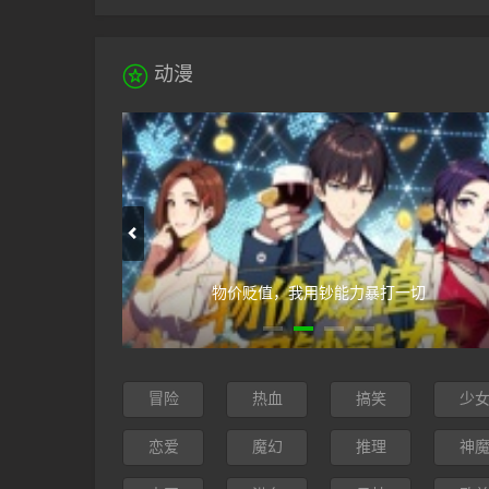

动漫
打一切
日本沉没2020
冒险
热血
搞笑
少
恋爱
魔幻
推理
神