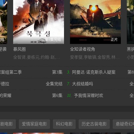
完结
第9集完结
正片
逆袭
暴风圈
全知读者视角
黑
全智贤,姜栋元,约翰·赵,金海淑,朴解浚,李美淑,刘宰明,吴正世,李尚熙,朱钟赫,元志安,艾丽西娅·汉娜,雅各布·贝特兰德,克里斯托弗·戈勒姆,布鲁克·史密斯,罗密·罗斯蒙特,迈克尔·加斯顿,斯宾塞·加雷特,汤姆·伦克,乔尔·德·拉·冯特
安孝燮,李敏镐,金智秀,林珍娜,蔡秀彬,郑成日,申承浩,朴浩山,Kwon,Eun-sung,Lewis,Hooper
探案组第二季
第3集
3.
阿曼达·诺克斯杀人疑案
第
芬德拉
全集完结
7.
大叔结婚吗
全
的荣耀
第6集
11.
予我情深赠时欢
全
喜剧电影
爱情家庭电影
科幻电影
历史古装电影
悬疑奇幻