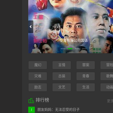
邓南遮占领阜姆自由邦
魔幻
言情
罪案
冒
灾难
古装
青春
歌
励志
文艺
生活
动

排行榜
更
朋友妈妈：无法忍受的日子
1