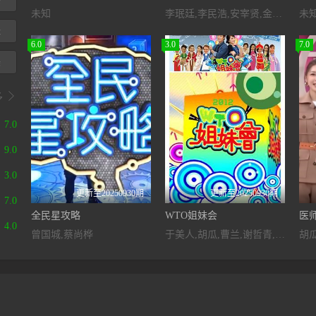
未知
李珉廷,李民浩,安宰贤,金正贤,金载原
未
经
6.0
3.0
7.0
美

多
7.0
9.0
3.0
更新至20250930期
更新至20250930期
7.0
全民星攻略
WTO姐妹会
医
4.0
曾国城,蔡尚桦
于美人,胡瓜,曹兰,谢哲青,高伊玲,钟欣愉