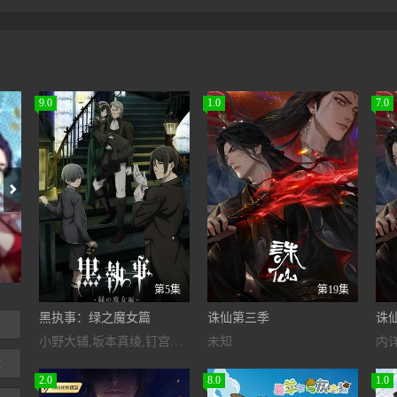
9.0
1.0
7.0
我有百万倍攻速第2季·动态漫
第5集
第19集
黑执事：绿之魔女篇
诛仙第三季
诛
女
小野大辅,坂本真绫,钉宫理惠,小林亲弘,梶裕贵,加藤英美里,东地宏树,寺岛拓笃,麦人,渡边明乃,杉山里穗,菱川花菜,胜生真沙子,泽城美雪,瀬田ひろ美,木村良平,前野智昭,神谷浩史,滨田贤二,八代拓,潘惠美,诹访部顺一
未知
内
魔
2.0
8.0
1.0