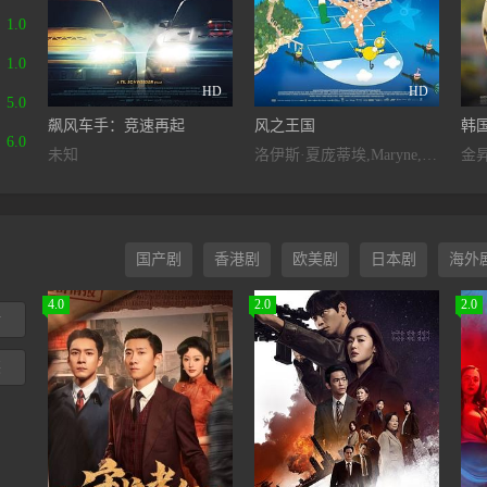
1.0
1.0
HD
HD
5.0
飙风车手：竞速再起
风之王国
韩
6.0
未知
洛伊斯·夏庞蒂埃,Maryne,Bertieaux,奥莱丽·寇娜特,Pierre,Lognay,劳伦·默度,埃瑞克·德·施特克,David,Dos,Santos,Géraldine,Asselin
国产剧
香港剧
欧美剧
日本剧
海外
4.0
2.0
2.0
活
装