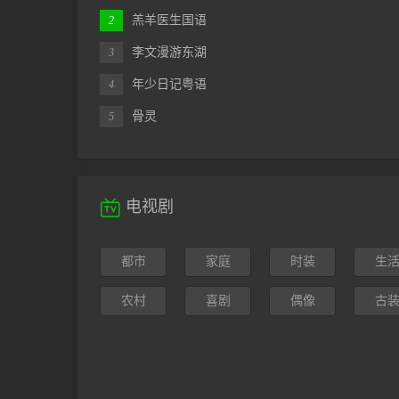
羔羊医生国语
2
李文漫游东湖
3
年少日记粤语
4
骨灵
5

电视剧
都市
家庭
时装
生
农村
喜剧
偶像
古