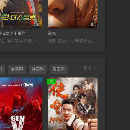
HD
HD
国街舞少年事件
靶场
金昇勋,洪殷基,崔呈媛,李宥真
凯莉·康奈尔,史蒂芬妮·皮尔森,罗德·埃尔南德斯,安东尼·科洛,阿莱克萨·伊姆斯,杰森·托比亚斯,Aion,Boyd,Eric,Matuschek,吉松育美,Hana,Burson,Chris,Powell,Graham,Skipper,Nick,Burson,Emory,Lawrence,Kim,Clancy

更多
剧
台湾剧
韩国剧
泰国剧
10.0