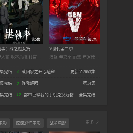
第5集
第5集
执事：绿之魔女篇
V世代第二季
小野大辅,坂本真绫,钉宫理惠,小林亲弘,梶裕贵,加藤英美里,东地宏树,寺岛拓笃,麦人,渡边明乃,杉山里穗,菱川花菜,胜生真沙子,泽城美雪,瀬田ひろ美,木村良平,前野智昭,神谷浩史,滨田贤二,八代拓,潘惠美,诹访部顺一
洁丝·辛克莱,丽兹·布罗德威,麦迪·菲利普斯,德雷克·卢,伦敦·托尔,阿萨·格尔曼,哈米什·林克莱特,蔡斯·克劳福德,瓦莱瑞·卡瑞,怀亚特·多里昂,泰特·弗莱彻,玛雅·巴斯蒂达斯,Dante,Jemmott,Stephen,Kalyn,基雅·金,Julia,Knope,扎克·麦克格温,Stacey,McGunnigle,Kayla,Mirage,内森·米切尔
8集完结
4.
爱回家之开心速递
更新至2653集
集完结
8.
许我耀眼
第14集
集完结
12.
都市巨擘我的手机兑换万物
全集完结

更多
电影
惊悚恐怖电影
战争电影