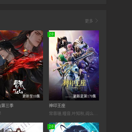

更多
2.0
纯情罗曼史第三季
更新至19集
更新至第179集
仙第三季
神印王座
详
常蓉珊,瞳音,叶知秋,阎么么,藤新,刘明月
2.0