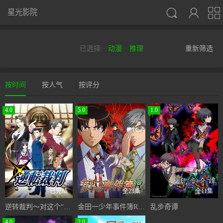



星光影院
已选择
动漫
推理
重新筛选
按时间
按人气
按评分
4.0
5.0
1.0
已完结
全23集
全11集
逆转裁判〜对这个“真实”，有异议！〜
金田一少年事件簿R第二季
乱步奇谭
4.0
2.0