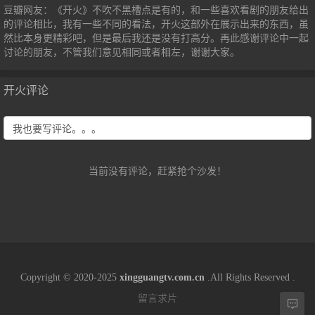
豆瓣网友：《开火》不吹不黑槽点是有的，和一些喜欢看剧的朋友给出
的评论相比，我有一些不同的看法，开火这部外在展示出来的东西，虽
然比本身更精彩吧，但是最后我还是没有打高分。再此感谢评论中一起
讨论的朋友，不管我们意见相同或者相左，谢谢大家。
开火评论
当前没有评论，赶紧抢个沙发！
Copyright © 2020-2025
xingguangtv.com.cn
.All Rights Reserved .
留言求片
