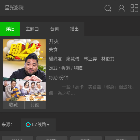



星光影院
详细
主题曲
台词
播出
开火
美食
楊尚友
廖慧儀
林沚羿
林俊其
2022 / 香港 /
張曄
每期0分钟
一些「高卡」美食雖「邪惡」但滋味，
偶一為之卻…
收藏
订阅
来源：
LZ线路