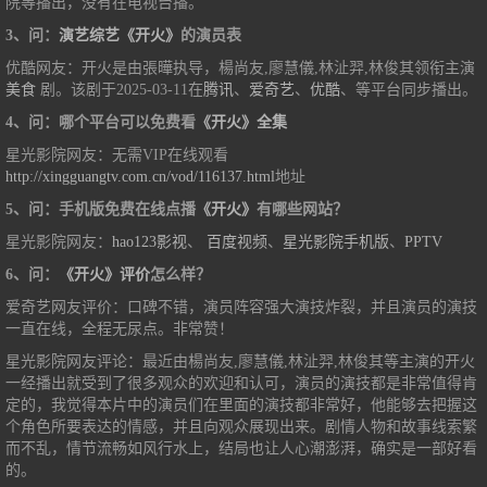
院等播出，没有在电视台播。
3、问：
演艺综艺《开火》
的演员表
优酷网友：开火是由張曄执导，楊尚友,廖慧儀,林沚羿,林俊其领衔主演
美食
剧。该剧于2025-03-11在
腾讯
、
爱奇艺
、
优酷
、等平台同步播出。
4、问：哪个平台可以免费看
《开火》全集
星光影院网友：无需VIP在线观看
http://xingguangtv.com.cn/vod/116137.html
地址
5、问：手机版免费在线点播
《开火》
有哪些网站？
星光影院网友：
hao123影视
、
百度视频
、
星光影院手机版
、
PPTV
6、问：
《开火》评价
怎么样？
爱奇艺网友评价：口碑不错，演员阵容强大演技炸裂，并且演员的演技
一直在线，全程无尿点。非常赞！
星光影院网友评论：最近由楊尚友,廖慧儀,林沚羿,林俊其等主演的开火
一经播出就受到了很多观众的欢迎和认可，演员的演技都是非常值得肯
定的，我觉得本片中的演员们在里面的演技都非常好，他能够去把握这
个角色所要表达的情感，并且向观众展现出来。剧情人物和故事线索繁
而不乱，情节流畅如风行水上，结局也让人心潮澎湃，确实是一部好看
的。