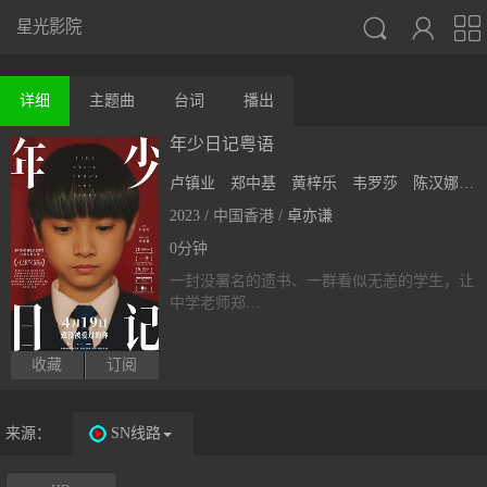



星光影院
详细
主题曲
台词
播出
年少日记粤语
卢镇业
郑中基
黄梓乐
韦罗莎
陈汉娜
2023 / 中国香港 /
卓亦谦
0分钟
一封没署名的遗书、一群看似无恙的学生，让
中学老师郑…
收藏
订阅
来源：
SN线路