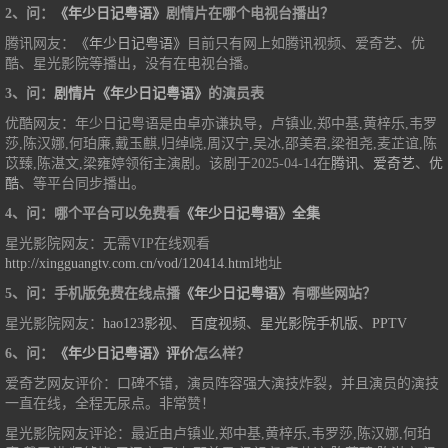
2、问：
《年少日记粤语》
剧情片在哪个电视台播出？
腾讯网友：
《年少日记粤语》
目前只有网上如腾讯视频、爱奇艺、优
酷、星光影院等播出，没有在电视台播。
3、问：
剧情片《年少日记粤语》
的演员表
优酷网友：年少日记粤语是由卓亦谦执导，卢镇业,郑中基,黄梓乐,韦罗
莎,陈汉娜,何珀廉,戴玉麒,归绰峣,周汉宁,吴冰,邵美君,梁祖尧,麦芷谊,陈
苡臻,陈湛文,梁雍婷领衔主演剧。该剧于2025-04-14在
腾讯
、
爱奇艺
、
优
酷
、等平台同步播出。
4、问：哪个平台可以免费看
《年少日记粤语》全集
星光影院网友：无需VIP在线观看
http://xingguangtv.com.cn/vod/120414.html
地址
5、问：手机版免费在线点播
《年少日记粤语》
有哪些网站？
星光影院网友：
hao123影视
、
百度视频
、
星光影院手机版
、
PPTV
6、问：
《年少日记粤语》评价
怎么样？
爱奇艺网友评价：口碑不错，演员阵容强大演技炸裂，并且演员的演技
一直在线，全程无尿点。非常赞！
星光影院网友评论：最近由卢镇业,郑中基,黄梓乐,韦罗莎,陈汉娜,何珀