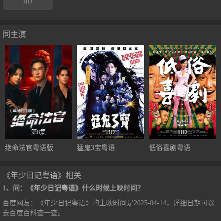
HD
同主演
第8集
HD
HD
绝命法官粤语版
猛鬼3宝粤语
低俗喜剧粤语
《年少日记粤语》相关
1、问：
《年少日记粤语》
什么时候上映时间？
百度网友：《年少日记粤语》的上映时间是2025-04-14，详细日期可以
去百度百科查一查。