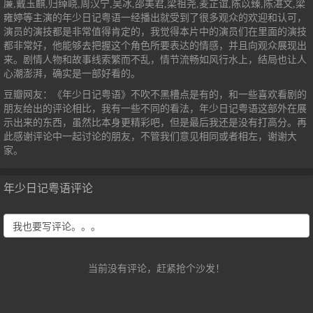
廉,戴玉麒,归绰峣,周汉宁,吴冰,邵美君,梁祖尧,麦芷谊,陈苡臻,陈湛文,梁
雍婷等主演的年少日记粤语一经播出就受到了很多观众的欢迎和认可，
演员的演技都是非常值得肯定的，我觉得本片中的演员们在里面的演技
都非常好，他能够去把握这个角色所要表达的情感，并且向观众展现出
来。剧情人物和故事线索繁而不乱，情节流畅如风行水上，结局也让人
心潮澎湃，确实是一部好看的。
豆瓣网友：《年少日记粤语》不吹不黑槽点是有的，和一些喜欢看剧的
朋友给出的评论相比，我有一些不同的看法，年少日记粤语这部外在展
示出来的东西，虽然比本身更精彩吧，但是最后我还是没有打高分。再
此感谢评论中一起讨论的朋友，不管我们意见相同或者相左，谢谢大
家。
年少日记粤语评论
当前没有评论，赶紧抢个沙发！