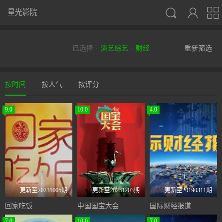



星光影院
已选择
演艺综艺
财经
重新筛选
按时间
按人气
按评分
9.0
10.0
4.0
更新至20231005期
更新至20231203期
更新至20190311期
回家吃饭
中国国宝大会
国际财经报道
7.0
10.0
7.0