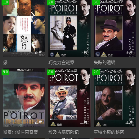
1.0
2.0
3.0
正片
正片
正片
怒
巧克力盒谜案
失踪的遗嘱
9.0
8.0
2.0
正片
正片
正片
斯泰尔斯庄园奇案
埃及古墓历险记
亨特小屋的秘密