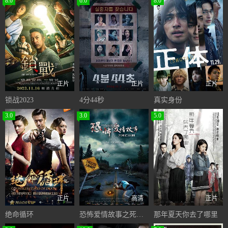
8.0
6.0
8.0
正片
正片
正片
锁战2023
4分44秒
真实身份
3.0
3.0
5.0
正片
高清
正片
绝命循环
恐怖爱情故事之死亡公路
那年夏天你去了哪里