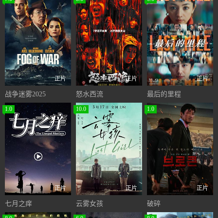
正片
正片
正片
战争迷雾2025
怒水西流
最后的里程
1.0
10.0
1.0
正片
正片
正片
七月之痒
云雾女孩
破碎