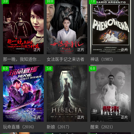
3.0
10.0
7.0
正片
正片
正片
那一晚，我知道你做了什么
女法医手记之来访者
神话（1985）
8.0
5.0
6.0
正片
正片
正片
玩命直播（2016）
新娘（2017）
醒来（2021）