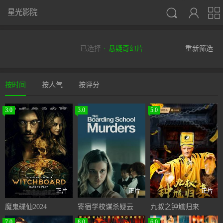



星光影院
已选择
悬疑奇幻片
重新筛选
按时间
按人气
按评分
3.0
3.0
5.0
正片
正片
正片
魔鬼碟仙2024
寄宿学校谋杀疑云
九叔之钟馗归来
7.0
8.0
6.0