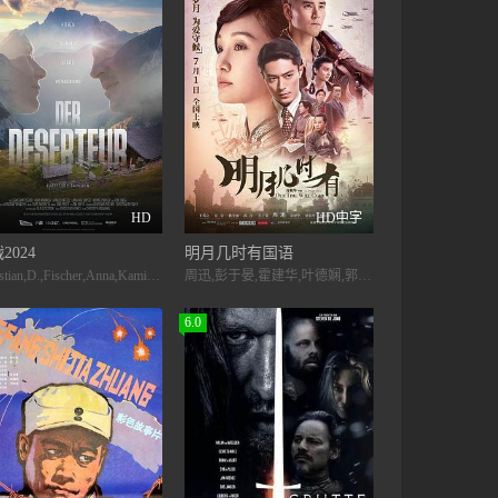
HD
HD中字
2024
明月几时有国语
Sebastian,D.,Fischer,Anna,Kaminski,Sandro,Kirtzel,Lana-Mae,Lopicic,Nora,Carla,Pichler
周迅,彭于晏,霍建华,叶德娴,郭涛,春夏,黄志忠,蒋雯丽,梁家辉,王菀之,吕良伟,鲍起静,李灿森,梁文道,张兆辉,冯淬帆,苑琼丹,唐宁,卢巧音,许鞍华,永濑正敏,森田凉花,骏雄,何华超,蔡瀚亿,欧锦棠,熊欣欣,吴岱融
6.0