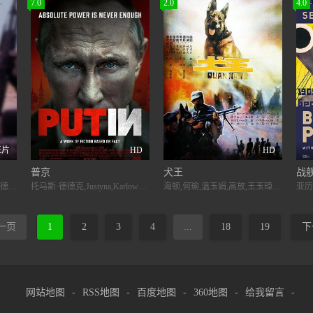
7.0
2.0
4.0
正片
HD
HD
普京
犬王
战舰
裴淳华,詹米·多南,汤姆·霍兰德尔,斯坦利·图齐,安东尼萨桑·杰苏萨桑,费伊·马赛
托马斯·德德克,Justyna,Karlowska,托马斯·克莱舒曼,Slawomir,Sobala,Kalina,Wysocka,Maksymilian,Zielinski
海顿,何瑜,温玉娟,高放,王玉璋,常晓阳,刘龙,贝勒
一页
1
2
3
4
...
18
19
下
网站地图
-
RSS地图
-
百度地图
-
360地图
-
给我留言
-