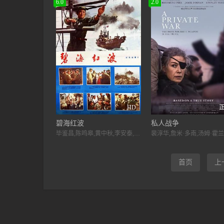
6.0
2.0
HD
碧海红波
私人战争
毕鉴昌,陈鸣皋,黄中秋,李安泰,杨凤良,徐晓星,魏清芬,曲中,杨幼宸,全静子,金旭,刘润玲,马长春,王浦,吐尔逊艾山,智一桐,阿曼,孙元勋,毕福生
首页
上