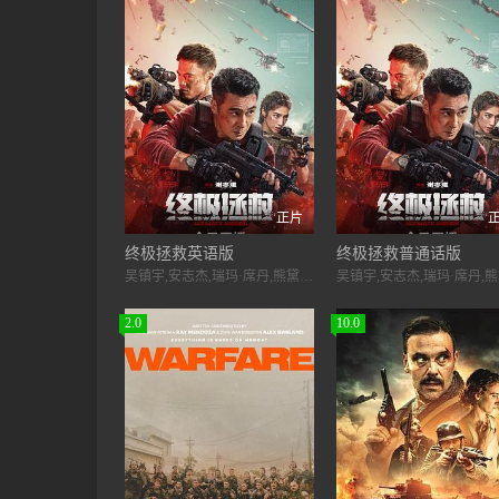
正片
终极拯救英语版
终极拯救普通话版
吴镇宇,安志杰,瑞玛·席丹,熊黛林,古斌,王敏德,魏震,林乐炫,钱嘉乐
2.0
10.0