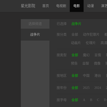
星光影院
首页
电视剧
电影
动漫
演
选择频道
已选择
战争片
战争片
按分类
全部
动作犯罪片
动画片
伦理片
高
按类型
全部
魔幻
言情
预告
益智
偶像
按地区
全部
中国
港台
按年份
全部
2025
2024
按字母
全部
A
B
C
D