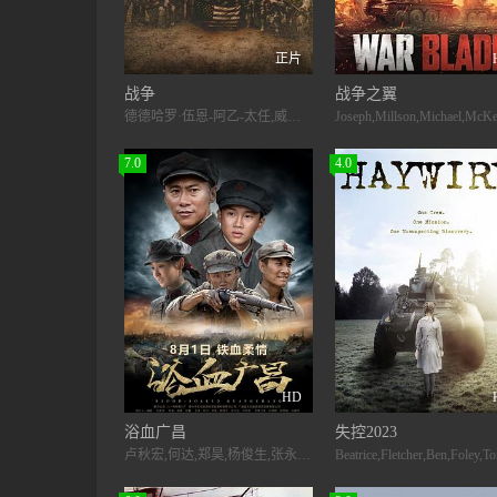
正片
战争
战争之翼
德德哈罗·伍恩-阿乙-太任,威尔·保尔特,约瑟夫·奎恩,查尔斯·梅尔顿,柯斯莫·贾维斯,基特·康纳,芬恩·本尼特,泰勒·约翰·史密斯,迈克尔·甘多菲尼,阿丹·布拉德利,诺亚·琴蒂内奥,埃文·霍茲曼,亨利·扎格,亚伦·迪金斯
7.0
4.0
HD
浴血广昌
失控2023
卢秋宏,何达,郑昊,杨俊生,张永达,冯恩鹤,祝希娟,马晓伟