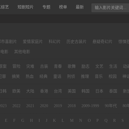
艺综艺
短剧短片
专题
榜单
最新
都市喜剧片
爱情家庭片
科幻片
历史古装片
悬疑奇幻片
惊悚
清电影
其他电影
罪案
冒险
灾难
古装
青春
歌舞
励志
文艺
生活
动
犯罪
搞笑
热血
经典
童话
刑侦
推理
音乐
校园
神
日韩
欧美
大陆
香港
台湾
美国
韩国
日本
泰国
新
2023
2022
2021
2020
2019
2018
2009-1999
90年代
80
E
F
G
H
I
J
K
L
M
N
O
P
Q
R
S