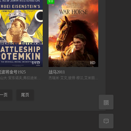
9.0
DVD
HD
波将金号1925
战马2011
亚历山大·安东诺夫,弗拉迪米尔·巴斯基,格里高利·亚历山德罗夫
杰瑞米·艾文,彼得·穆兰,艾米丽·沃森,本尼迪克特·康伯巴奇,汤姆·希德勒斯顿,大卫·休里斯,尼尔斯·阿贺斯图普,席琳·邦金斯,大卫·克劳斯,托比·凯贝尔,帕特里克·肯尼迪
一页
尾页

