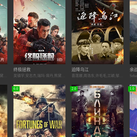
正片
HD
HD
终极拯救
迫降乌江
余战
吴镇宇,安志杰,瑞玛·席丹,熊黛林,古斌,王敏德,魏震,林乐炫,钱嘉乐
吴镇宇,安志杰,瑞玛·席丹,熊黛林,古斌,王敏德,魏震,林乐炫,钱嘉乐
喜莲娜,周浩东,许毛毛,兰颖,邹佳耘,瑞兹,奥航,锦魔鬼,哈米德,白拉姆
6.0
2.0
1.0