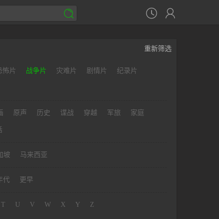



重新筛选
恐怖片
战争片
灾难片
剧情片
纪录片
画
原声
历史
谍战
穿越
军旅
家庭
话
加坡
马来西亚
年代
更早
T
U
V
W
X
Y
Z