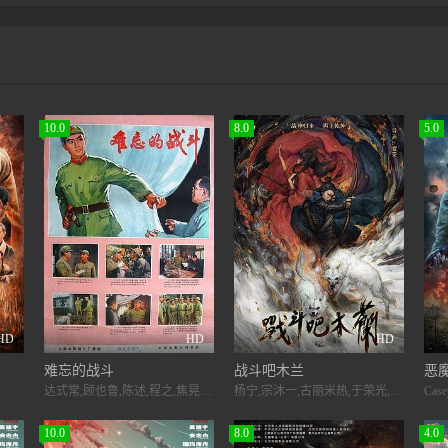
10.0
8.0
5.0
HD
HD
HD
难忘的战斗
战斗吧木兰
恶
达式常,顾也鲁,陈述,程之,焦晃,郭凯敏,白穆,吴喜千,陈烨,周国宾,徐阜,李兰发,马昌钰,张云立
杨宁,宗沐一,古丽米热,于荣光,杜玉明,何屹繁,高铭辰,米学东,张钧涵,童虎,李龙
10.0
8.0
4.0