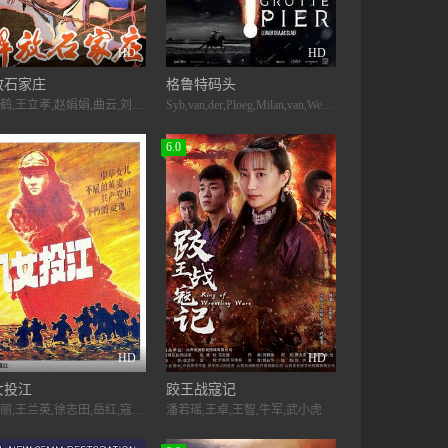
HD
HD
放石家庄
格鲁特码头
冯恩鹤,王立孝,赵娟娟,曲云,刘继忠,刘利年,于春锦,龚艺群,袁洪启,高保成,马宁,林大庆,李凤秋,宋波,唐高齐,姜湘忱,阳艺,郑随旭,陆阳
Syb,van,der,Ploeg,Milan,van,Weelden,Jan,Arendsz
6.0
HD
HD
女投江
跤王战寇记
张凯丽,王兰英,徐志田,岳红,寇巧玲,蔡莺,迟延丽,迟素静,张跃,李久芳,江代霖,杜雨露,王栋,丁威
潘若瑶,王卓,王智,牛军,武小虎