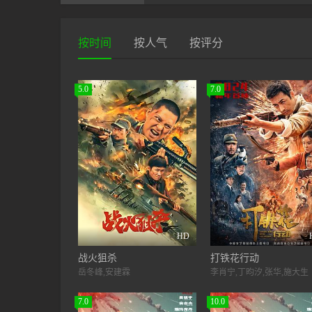
按时间
按人气
按评分
5.0
7.0
HD
战火狙杀
打铁花行动
岳冬峰,安建霖
李肖宁,丁昀汐,张华,施大生
7.0
10.0