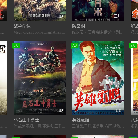
HD
HD
正片
战争命运
防空洞
解
Joseph,Millson,Michael,McKell,Ronan,Summers,Ade,Dimberline,Timothy,Blore
Meg,Forgan,Sophie,Craig,Allan,Relph,Jon,Lee,Pellet
维罗尼卡·莫希雷娃,伊戈尔·别特连科,Fyodor,Lavrov,Mikhail,Novikov,阿列克谢·
5.0
7.0
9.0
HD
HD
HD
马石山十勇士
英雄虎胆
八
Beatrice,Fletcher,Ben,Foley,Tom,Snape
孙岩,赵丽颖,一真,郭洪庆,王千航,潘元甲,马庭俊,高嘉,郝刚,蒋昌义,亓航,杜翊
王晓棠,于洋,张勇手,方辉,胡敏英,刘秉章,李力,谢万和,里坡,孟庆芳,朱启,曲云,张璋,张怀志