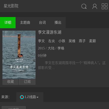



星光影院
详细
主题曲
台词
播出
李文漫游东湖
李文
左炎
小铁
吴维
燕子
麦巅
2015 / 大陆 /
李珞
0分钟
李文在东湖周围寻找一个“精神病人”。这
部影片受…
收藏
订阅
来源：
LZ线路