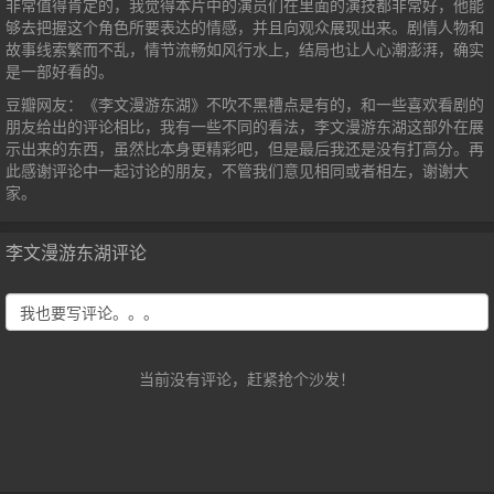
非常值得肯定的，我觉得本片中的演员们在里面的演技都非常好，他能
够去把握这个角色所要表达的情感，并且向观众展现出来。剧情人物和
故事线索繁而不乱，情节流畅如风行水上，结局也让人心潮澎湃，确实
是一部好看的。
豆瓣网友：《李文漫游东湖》不吹不黑槽点是有的，和一些喜欢看剧的
朋友给出的评论相比，我有一些不同的看法，李文漫游东湖这部外在展
示出来的东西，虽然比本身更精彩吧，但是最后我还是没有打高分。再
此感谢评论中一起讨论的朋友，不管我们意见相同或者相左，谢谢大
家。
李文漫游东湖评论
当前没有评论，赶紧抢个沙发！