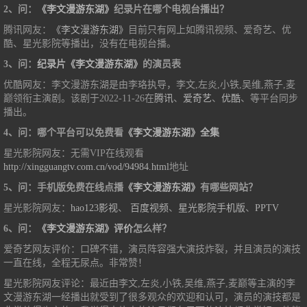
2、问：
《李文漫游东湖》
纪录片在哪个电视台播出？
腾讯网友：
《李文漫游东湖》
目前只有网上如腾讯视频、爱奇艺、优
酷、星光影院等播出，没有在电视台播。
3、问：
纪录片《李文漫游东湖》
的演员表
优酷网友：李文漫游东湖是由李珞执导，李文,左炎,小铁,吴维,燕子,麦
巅领衔主演剧。该剧于2022-11-26在
腾讯
、
爱奇艺
、
优酷
、等平台同步
播出。
4、问：哪个平台可以免费看
《李文漫游东湖》全集
星光影院网友：无需VIP在线观看
http://xingguangtv.com.cn/vod/94984.html
地址
5、问：手机版免费在线点播
《李文漫游东湖》
有哪些网站？
星光影院网友：
hao123影视
、
百度视频
、
星光影院手机版
、
PPTV
6、问：
《李文漫游东湖》评价
怎么样？
爱奇艺网友评价：口碑不错，演员阵容强大演技炸裂，并且演员的演技
一直在线，全程无尿点。非常赞！
星光影院网友评论：最近由李文,左炎,小铁,吴维,燕子,麦巅等主演的李
文漫游东湖一经播出就受到了很多观众的欢迎和认可，演员的演技都是