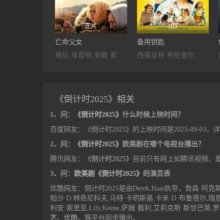
正片
HD
亡命父女
备用钥匙
塔伦·埃哲顿,安娜·索菲亚·海格尔,杰米·伯纳黛特,Goldie,Tom,Kiko,Sanchez,Loren,Anthony,杨罗布,敖德萨·阿德隆,大卫·莱昂斯,崔维斯·汉默,Rebecca,Hill,Casey,Conrad,R.,Padilla,埃德加·达马提安,约翰·卡洛·林奇,马特·罗扎克,基思·雅各,圣地亚哥·瑟甘拉,瑞恩·德昆塔尔,安迪·卡斯特利奇,Freddie,Martinez
西莱丝特·布伦奎尔,康坦·多尔迈尔,克萝伊·蒙丝,梅根·诺瑟姆,弗朗索瓦·尼格雷特,安东尼·索尼戈,Ilan,Schermann,Romane,Bertrand,希雷尔·纳塔夫,Igor,Kovalsky,洛朗·波瓦特诺,凯瑟琳·吉昂,Lily,Aubry,Elsa,Pasquier,Roland,Brocard,Nadine,Mansuy,Anne-Elodie,Sorlin,Noa,Georges,Noam,Villa,Gabrielle,Chabot
《倒计时2025》相关
1、问：
《倒计时2025》
什么时候上映时间？
百度网友：《倒计时2025》的上映时间是2025-09-0
2、问：
《倒计时2025》
欧美剧在哪个电视台播出？
腾讯网友：
《倒计时2025》
目前只有网上如腾讯视频、
3、问：
欧美剧《倒计时2025》
的演员表
优酷网友：倒计时2025是由Derek,Haas执导，詹森·阿克斯,埃里克
帕沙·D.林奇尼科夫,马特·卡明斯基,卡米·D·布鲁德尔,瑞恩·德昆塔
利安·索里亚,Lily,Keene,萨姆·戴利,艾莉克斯·斯甘巴蒂
艺
、
优酷
、等平台同步播出。