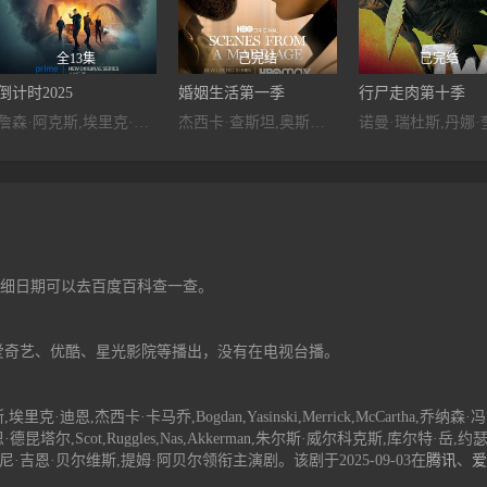
全13集
已完结
已完结
倒计时2025
婚姻生活第一季
行尸走肉第十季
詹森·阿克斯,埃里克·迪恩,杰西卡·卡马乔,Bogdan,Yasinski,Merrick,McCartha,乔纳森·冯·梅林,帕沙·D.林奇尼科夫,马特·卡明斯基,卡米·D·布鲁德尔,瑞恩·德昆塔尔,Scot,Ruggles,Nas,Akkerman,朱尔斯·威尔科克斯,库尔特·岳,约瑟夫·朱利安·索里亚,Lily,Keene,萨姆·戴利,艾莉克斯·斯甘巴蒂,罗尼·吉恩·贝尔维斯,提姆·阿贝尔
杰西卡·查斯坦,奥斯卡·伊萨克,妮可·贝哈瑞,寇瑞·斯托尔,托芙·菲尔德舒,迈克尔·阿洛尼,苏妮特·玛尼,莫瑞·金斯堡,苏珊·波尔法,雪莉·拉米瑞克,丹尼埃拉·拉贝尼,安娜·鲁斯特,海加·李维,Lily,Jane,Michael,Glasner,Sophia,Kopera
3，详细日期可以去百度百科查一查。
爱奇艺、优酷、星光影院等播出，没有在电视台播。
·迪恩,杰西卡·卡马乔,Bogdan,Yasinski,Merrick,McCartha,乔纳森·冯
尔,Scot,Ruggles,Nas,Akkerman,朱尔斯·威尔科克斯,库尔特·岳,约
,罗尼·吉恩·贝尔维斯,提姆·阿贝尔领衔主演剧。该剧于2025-09-03在
腾讯
、
爱