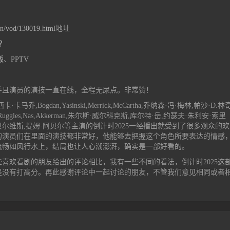
cn/vod/130019.html
地址
？
版
、
PPTV
并且演员的演技一直在线，全程无尿点。非常赞！
ogdan,Yasinski,Merrick,McCartha,乔纳森·冯·梅林,帕沙·D.
ggles,Nas,Akkerman,朱尔斯·威尔科克斯,库尔特·岳,约瑟夫·朱利安·索里
尼·吉恩·贝尔维斯,提姆·阿贝尔等主演的倒计时2025一经播出就受到了很多观众的
的演员们在里面的演技都非常好，他能够去把握这个角色所要表达的情感
流畅如风行水上，结局也让人心潮澎湃，确实是一部好看的。
些喜欢看剧的朋友给出的评论相比，我有一些不同的看法，倒计时2025这
是没有打高分。再此感谢评论中一起讨论的朋友，不管我们意见相同或者