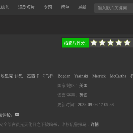
艺综艺
短剧短片
专题
榜单
最新
给影片评分：
很差
较差
还行
推荐
力荐
埃里克·迪恩
杰西卡·卡马乔
Bogdan
Yasinski
Merrick
McCartha
乔
国家/地区：
美国
语言/字幕：
英语
更新时间：
2025-09-03 17:09:58

条评论，
安全部官员光天化日之下被暗杀，洛杉矶警探马…
详情