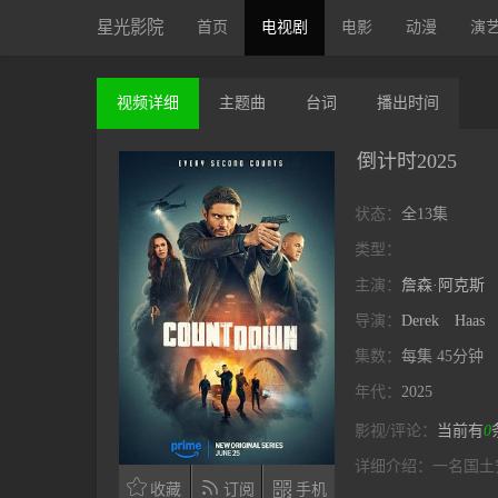
星光影院
首页
电视剧
电影
动漫
演
视频
详细
主题曲
台词
播出
时间
倒计时2025
状态：
全13集
类型：
主演：
詹森·阿克斯
导演：
Derek
Haas
集数：
每集 45分钟
年代：
2025
影视/评论：
当前有
0
详细介绍：
一名国土



收藏
订阅
手机