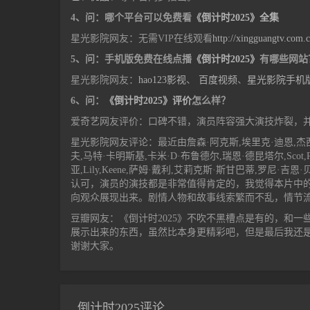
4、问：哪个平台可以免费看
《倒计时2025》全集
星光影院网友：无需VIP在线观看
http://xingguangtv.com.
5、问：手机版免费在线点播
《倒计时2025》
有哪些网站
星光影院网友：
hao123影视
、
百度视频
、
星光影院手机
6、问：
《倒计时2025》评价
怎么样？
爱奇艺网友评价：口碑不错，演员阵容强大演技炸裂，
星光影院网友评论：最近由詹森·阿克斯,埃里克·迪恩,杰西卡·卡马乔,B
夫,马特·卡明斯基,卡米·D·布鲁德尔,瑞恩·德昆塔尔,Scot,Ru
亚,Lily,Keene,萨姆·戴利,艾莉克斯·斯甘巴蒂,罗
认可，演员的演技都是非常值得肯定的，我觉得本片中
向观众展现出来。剧情人物和故事线索繁而不乱，情节
豆瓣网友：《倒计时2025》不吹不黑槽点是有的，和一
展示出来的东西，虽然比本身更精彩吧，但是最后我还
谢谢大家。
倒计时2025评论