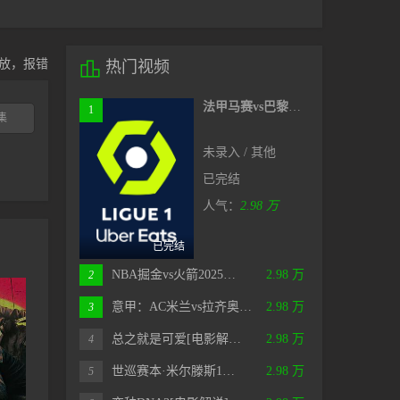
放，报错

热门视频
法甲马赛vs巴黎圣日耳曼20241028
1
集
未录入 / 其他
已完结
人气：
2.98 万
已完结
NBA掘金vs火箭2025…
2.98 万
2
意甲：AC米兰vs拉齐奥…
2.98 万
3
总之就是可爱[电影解…
2.98 万
4
世巡赛本·米尔滕斯1…
2.98 万
5