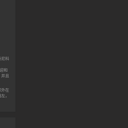
林奇尼科
欢迎和
，并且
部外在
相左，