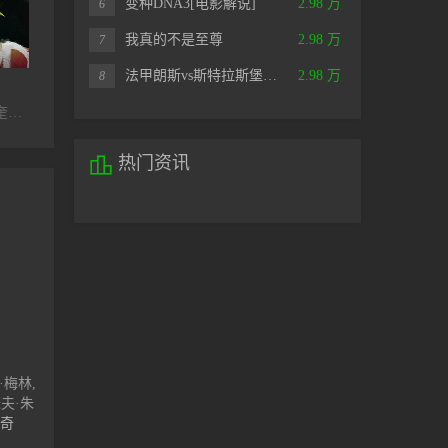
变种DNA3[电影解说]
2.98 万
6
我真的不是至尊
2.98 万
7
已完结
已完结
法甲朗斯vs斯特拉斯堡…
2.98 万
8
亡命父女[电影解说]
野兽家族第五季
神探特伦
诺曼·瑞杜斯,丹娜·奎里拉,梅丽莎·麦克布莱德,乔什·麦克德米特,克里斯蒂·瑟拉图斯,塞斯·吉列姆,罗斯·马昆德,卡里·佩顿,卡兰·麦克奥利菲,瑞恩·赫斯特,萨曼莎·莫顿,杰弗里·迪恩·摩根,库珀·安德鲁斯,索拉·伯奇,克里·卡希尔,凯文·卡罗尔,约翰·芬,凯莱·弗莱明,丹·福勒,纳迪娅·希尔克,埃莉诺·松浦,卡萨迪·麦克林西,西德尼·帕克,琳赛·雷吉斯特,劳伦·利德洛夫,艾莉克斯·斯甘巴蒂,大卫·莫拉
塔伦·埃哲顿,安娜·索菲亚·海格尔,杰米·伯纳黛特,Goldie,Tom,Kiko,Sanchez,Loren,Anthony,杨罗布,敖德萨·阿德隆,大卫·莱昂斯,崔维斯·汉默,Rebecca,Hill,Casey,Conrad,R.,Padilla,埃德加·达马提安,约翰·卡洛·林奇,马特·罗扎克,基思·雅各,圣地亚哥·瑟甘拉,瑞恩·德昆塔尔,安迪·卡斯特利奇,Freddie,Martinez
Scarlett,Abinante,乔恩·比弗斯,罗尼·吉恩·贝尔维斯,马特·布谢尔,肖恩·海托西,Joshua,Daniel,Hershfield,尼克·海曼,Mackenzie,Mason,克里斯蒂娜·奥乔亚,本·罗伯森,Houston,Towe,杰克·威利

热门资讯
·梅林,
瑟夫·朱
奇