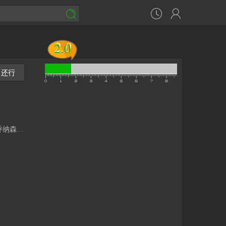



2.0
2.0
还行
纳森·冯·梅林