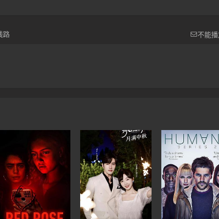

线路
不能播