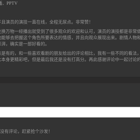
版
、
PPTV
并且演员的演技一直在线，全程无尿点。非常赞！
兑换万物一经播出就受到了很多观众的欢迎和认可，演员的演技都是非常
他能够去把握这个角色所要表达的情感，并且向观众展现出来。剧情人物
澎湃，确实是一部好看的。
点是有的，和一些喜欢看剧的朋友给出的评论相比，我有一些不同的看法
比本身更精彩吧，但是最后我还是没有打高分。再此感谢评论中一起讨论
前没有评论，赶紧抢个沙发！