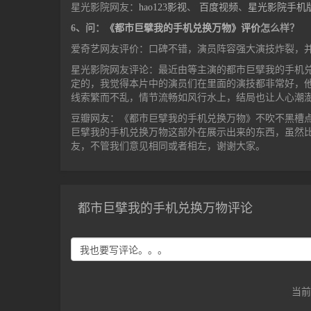
星光影院网友：
hao123影视
、
百度视频
、
星光影院手机
6、问：
《都市巨擘我的手机兑换万物》评价
怎么样？
爱奇艺网友评价：口碑不错，演员阵容强大演技炸裂，
星光影院网友评论：最近由等主演的都市巨擘我的手机
定的，我觉得本片中的演员们在里面的演技都非常好，
线索繁而不乱，情节流畅如风行水上，结局也让人心潮
豆瓣网友：《都市巨擘我的手机兑换万物》不吹不黑槽
巨擘我的手机兑换万物这部外在展示出来的东西，虽然
友，不管我们意见相同或者相左，谢谢大家。
都市巨擘我的手机兑换万物评论
当