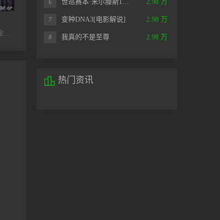
世巡赛本·米尔滕斯1…
2.98 万
6
已完结
更新至第13集
变种DNA3[电影解说]
2.98 万
真实的人类第一季
都市侠盗：救赎第二季
青春正好20
7
嘉玛·陈,凯瑟琳·帕金森,科林·摩根,山姆·帕莱迪奥,马歇尔·奥尔曼,艾米丽·伯林顿,伊安·布尔费尔德,露西·克劳斯,索妮娅·卡西迪
威廉·赫特,科林·摩根,嘉玛·陈,凯瑟琳·帕金森,尼尔·马斯克尔,丽贝卡·弗朗特,汤姆·古德曼-希尔,威尔·图德,露丝·布莱德利,艾米丽·伯林顿,露西·克劳斯,斯蒂芬·鲍克思
吉娜·贝尔曼,阿尔迪斯·霍吉,克里斯蒂安·凯恩,贝丝·涅斯格拉夫,阿丽莎·香农,诺亚·怀尔
我真的不是至尊
2.98 万
8

热门资讯
。