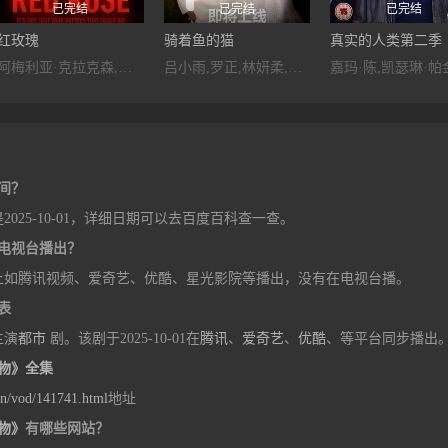
已完结
已完结
已完结
红玫瑰
骑着鱼的猫
真实的人类第二季
阿梅利亚·克拉克森,塞缪尔·安德森,亚当·那加提斯,娜塔莉·加文,Ashna,Rabheru,阿里·坎,Ellis,Howard,Natalie,Blair,Harry,Redding,Ruaridh,Mollica,Hannah,Griffiths,鲁德·哈利特,罗宾·卡拉,查理·希斯科克
吕小雨,罗正,林妍柔,张达源,叶皓然,蓝曼予,张层层,周峻宇,于滕飞,乔馨
间？
25-10-01，详细日期可以去百度百科查一查。
电视台播出？
上如腾讯视频、爱奇艺、优酷、星光影院等播出，没有在电视台播。
表
主演
都市
剧。该剧于2025-10-01在
腾讯
、
爱奇艺
、
优酷
、等平台同步播出
物》全集
cn/vod/141741.html
地址
物》
有哪些网站？