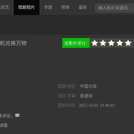
艺综艺
短剧短片
专题
榜单
最新
机兑换万物
给影片评分：
很差
较差
还行
推荐
力荐
国家/地区：
中国大陆
语言/字幕：
普通话
更新时间：
2025-10-01 19:40:03

条评论，
详情