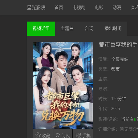
星光影院
首页
电视剧
电影
动漫
演
视频
详细
主题曲
台词
播出
时间
都市巨擘我的手
清晰：
全集完结
类型：
都市
主演：
导演：
时长：
120分钟
年代：
2025
影视/评论：
当前有
0
详细介绍：
暂无简介



收藏
订阅
手机