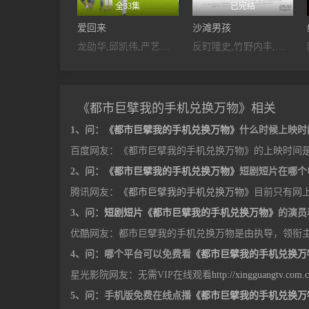
全33集
已完结
爱回来
沙滩男孩
龙劭华,邱凯伟,严艺文,林玟谊,张睿家,蔡君茹,林鸿翔,王镜冠,亮哲,张静之,佐藤麻衣
反町隆史,竹野内丰,广末凉子,稻森泉,川冈大次郎,山本太郎,佐藤仁美
《都市巨擘我的手机兑换万物》相关
1、问：
《都市巨擘我的手机兑换万物》
什么时候上映时
百度网友：《都市巨擘我的手机兑换万物》的上映时间是20
2、问：
《都市巨擘我的手机兑换万物》
短剧短片在哪个
腾讯网友：
《都市巨擘我的手机兑换万物》
目前只有网
3、问：
短剧短片《都市巨擘我的手机兑换万物》
的演员
优酷网友：都市巨擘我的手机兑换万物是由执导，领衔
4、问：哪个平台可以免费看
《都市巨擘我的手机兑换万
星光影院网友：无需VIP在线观看
http://xingguangtv.com.
5、问：手机版免费在线点播
《都市巨擘我的手机兑换万