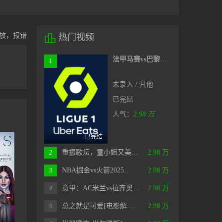
放，报错

热门视频
法甲马赛vs巴黎圣日耳曼20241028
1
未录入 / 其他
已完结
人气：
2.98 万
已完结
重振歌坛，童小姐又美…
2.98 万
2
NBA掘金vs火箭2025…
2.98 万
3
意甲：AC米兰vs拉齐奥…
2.98 万
4
总之就是可爱[电影解…
2.98 万
5