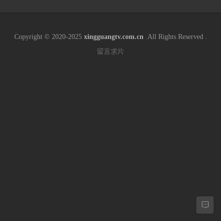
Copyright © 2020-2025
xingguangtv.com.cn
.All Rights Reserved .
留言求片
