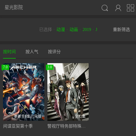



星光影院
已选择
动漫
动画
2019
J
重新筛选
按时间
按人气
按评分
7.0
3.0
更新至9集已完结
全12集
间谍亚契第十季
警视厅特务部特殊凶恶犯对策室第七课