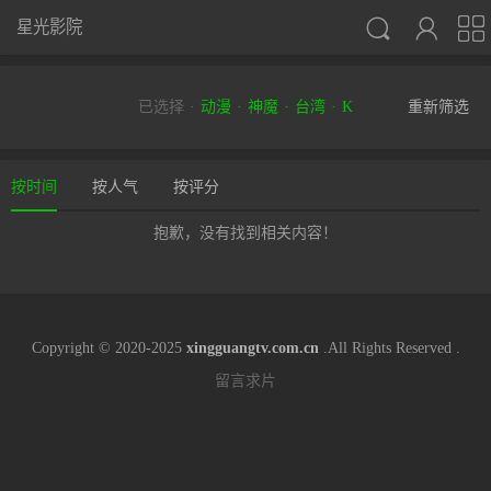



星光影院
已选择
动漫
神魔
台湾
K
重新筛选
按时间
按人气
按评分
抱歉，没有找到相关内容！
Copyright © 2020-2025
xingguangtv.com.cn
.All Rights Reserved .
留言求片