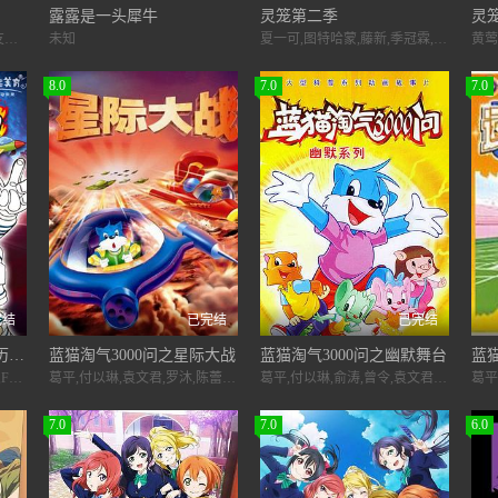
露露是一头犀牛
灵笼第二季
灵
伊仓一惠,松井菜樱子,三田友子,川村万梨阿,池本小百合,岛田敏,田中真弓,关俊彦,绪方贤一,江原正士,岛香裕,铃木胜美,樱井敏治,田原阿尔诺,小室正幸,高木涉,西尾德,田口昂,成田剑,安西正弘,目黑光祐,松冈文雄,伊井笃史,笹冈繁藏,平松晶子,本多知惠子,田中正彦,堀内贤雄,干本雄之,秋元羊介,西川几雄,二又一成,家中宏,冬马由美,矶边万沙子,小宫和枝,大泷进矢,麦人,伊藤和晃
未知
夏一可,图特哈蒙,藤新,季冠霖,谷江山
黄莺
8.0
7.0
7.0
完结
已完结
已完结
蓝猫淘气3000问之太空历险记
蓝猫淘气3000问之星际大战
蓝猫淘气3000问之幽默舞台
蓝猫
葛平,付以琳,殷姿,曾令,王峰,Feng,Wang,袁慧敏,Huimin,Yuan,章颖智,刘娜,周扬
葛平,付以琳,袁文君,罗沐,陈蕾,李一兵
葛平,付以琳,俞涛,曾令,袁文君,罗沐,陈蕾,李一兵
7.0
7.0
6.0