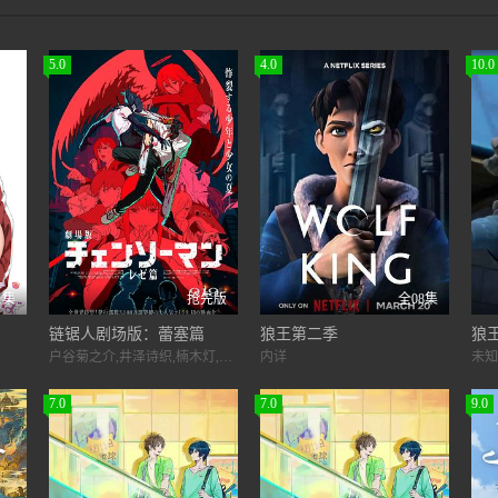
5.0
4.0
10.0
1集
抢先版
全08集
链锯人剧场版：蕾塞篇
狼王第二季
狼
户谷菊之介,井泽诗织,楠木灯,坂田将吾,菲鲁兹·蓝,高桥花林,花江夏树,内田夕夜,内田真礼,津田健次郎,高桥英则,赤羽根健治,乃村健次,喜多村英梨,上田丽奈
内详
未知
7.0
7.0
9.0