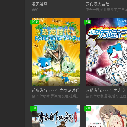
凌天独尊
罗宾汉大冒险
未知
10.0
6.0
已完结
已
蓝猫淘气3000问之恐龙时代
葛平,付以琳,罗沐,袁文君,杜娟,刘娜
5.0
7.0