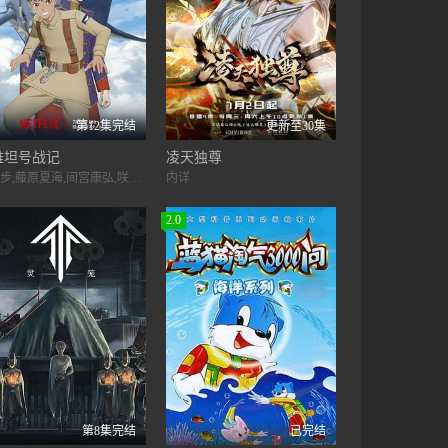
第12集完结
更新至30集
维坦号战记
凌天独尊
村濑步,藤原夏海,间宫康弘,咲野俊介,园崎未惠,柴田伊万,东地宏树,菲鲁兹·蓝,谷育子,中村源太,林大地,丹羽哲士,小林直人,名村幸太朗,比嘉良介,羽佐间道夫,藤原贵弘,楠见尚己,玄田哲章
内详
2.0
第8集完结
已完结