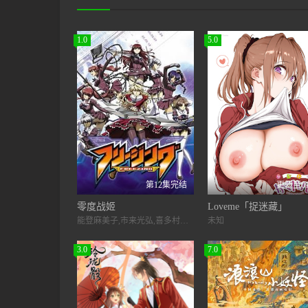
1.0
5.0
第12集完结
更新至0
零度战姬
Loveme「捉迷藏」
能登麻美子,市来光弘,喜多村英梨,花泽香菜,冈本信彦,大久保瑠美,井上麻里奈,小清水亚美,椎桥和义,橘田泉,浅川悠,植田佳奈,桑谷夏子,内田彩,甲斐田裕子,渡边明乃,水泽史绘,高桥理惠子
未知
3.0
7.0