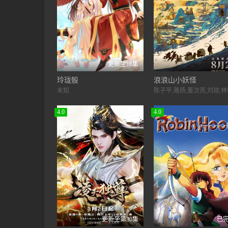
更新至18集
玲珑骰
浪浪山小妖怪
未知
4.0
4.0
更新至第30集
已