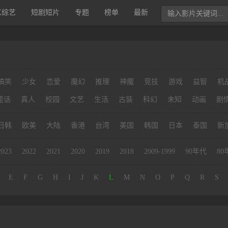
艺综艺
短剧短片
专题
榜单
最新
搞笑
少女
恋爱
魔幻
推理
神魔
竞技
游戏
益智
机
童话
真人
校园
文艺
生活
古装
科幻
未知
动画
剧
日韩
欧美
大陆
香港
台湾
美国
韩国
日本
泰国
新
2023
2022
2021
2020
2019
2018
2009-1999
90年代
80
E
F
G
H
I
J
K
L
M
N
O
P
Q
R
S