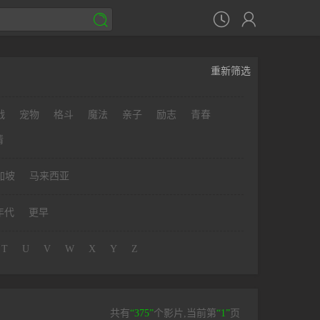



重新筛选
战
宠物
格斗
魔法
亲子
励志
青春
情
加坡
马来西亚
年代
更早
T
U
V
W
X
Y
Z
共有
“375”
个影片,当前第
“1”
页