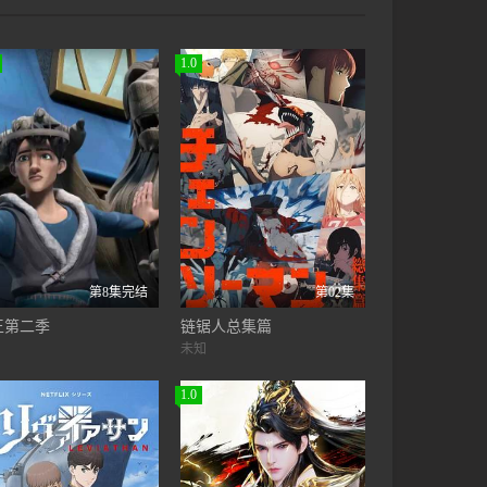
1.0
第8集完结
第02集
王第二季
链锯人总集篇
未知
1.0