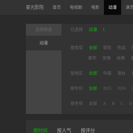
星光影院
首页
电视剧
电影
动漫
演
选择频道
已选择
动漫
L
动漫
按类型
全部
冒险
热血
都市
惊悚
经典
按地区
全部
中国
港台
按年份
全部
2025
2024
按字母
全部
A
B
C
D
按时间
按人气
按评分