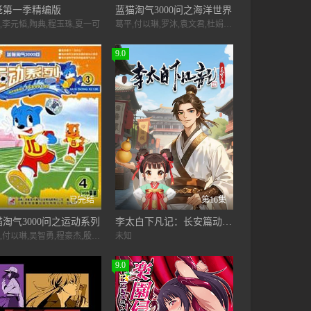
笼第一季精编版
蓝猫淘气3000问之海洋世界
,李元韬,陶典,程玉珠,夏一可
葛平,付以琳,罗沐,袁文君,杜娟,李一兵
9.0
已完结
第16集
淘气3000问之运动系列
李太白下凡记：长安篇动态漫画第1季
葛平,付以琳,吴智勇,程豪杰,殷姿,曾令,李艳,章颖智,陈涛,杜娟,陈小芳,宋晓宇
未知
9.0