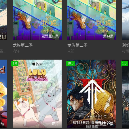
TC
更新至13集
第14集
龙族第二季
龙族第二季
利
陈子平,路扬,董汶亮,刘琮,林强,张闻天,李盟,陈喆,付博文,王上斌,於水,吴旭,韩冬青,姜小亮
内详
未知
1.0
10.0
1.0
完结
正片
更新至12集