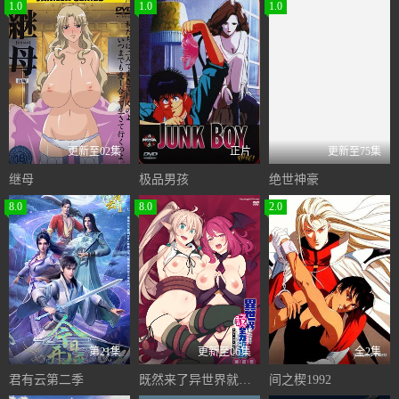
1.0
1.0
1.0
更新至02集
正片
更新至75集
继母
极品男孩
绝世神豪
8.0
8.0
2.0
第21集
更新至06集
全2集
君有云第二季
既然来了异世界就用色批技能来全力讴歌
间之楔1992