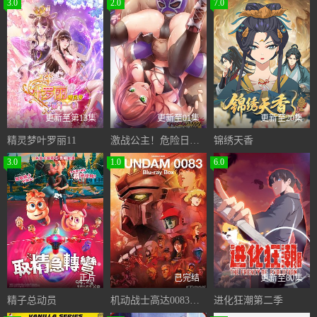
3.0
2.0
7.0
更新至第13集
更新至01集
更新至20集
精灵梦叶罗丽11
激战公主！危险日受孕的羞耻之战！
锦绣天香
3.0
1.0
6.0
正片
已完结
更新至80集
精子总动员
机动战士高达0083星尘的回忆
进化狂潮第二季