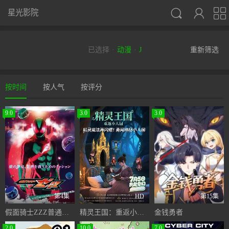



星光影院
已选择
动漫
J
重新筛选
按时间
按人气
按评分
9.0
3.0
3.0
第4集
HD
第15集
假面骑士ZZZ普通话版
精灵王国：重返小人国
金钱勇者
2.0
10.0
7.0