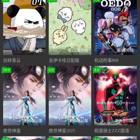
第104集
第120集完结
第3集完结
剑转青云
吉伊卡哇日配版
机动刑事808
10.0
6.0
8.0
更新至10集
更新至10集
更新至04集
绝世神皇
绝世神皇2025
假面骑士ZZZ国语