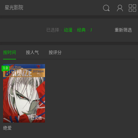



星光影院
已选择
动漫
经典
J
重新筛选
按时间
按人气
按评分
1.0
已完结
绝爱