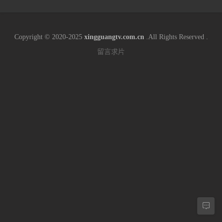
Copyright © 2020-2025
xingguangtv.com.cn
.All Rights Reserved .
留言求片
