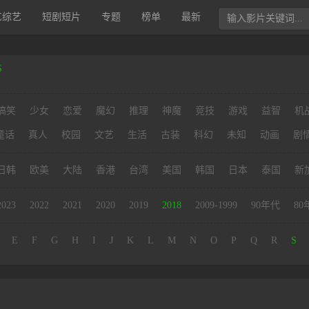
艺综艺
短剧短片
专题
榜单
最新
S
搞笑
少女
恋爱
魔幻
推理
神魔
竞技
游戏
益智
机
童话
真人
校园
文艺
生活
古装
科幻
未知
动画
剧
日韩
欧美
大陆
香港
台湾
美国
韩国
日本
泰国
新
2023
2022
2021
2020
2019
2018
2009-1999
90年代
80
E
F
G
H
I
J
K
L
M
N
O
P
Q
R
S