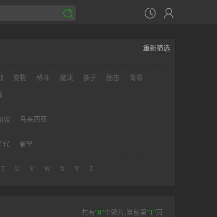



重新筛选
战
宠物
格斗
魔法
亲子
励志
青春
情
加坡
马来西亚
年代
更早
T
U
V
W
X
Y
Z
共有
“0”
个影片,当前第
“1”
页