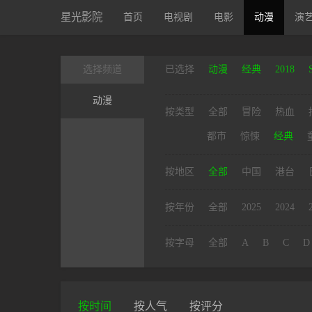
星光影院
首页
电视剧
电影
动漫
演
选择频道
已选择
动漫
经典
2018
动漫
按类型
全部
冒险
热血
都市
惊悚
经典
按地区
全部
中国
港台
按年份
全部
2025
2024
按字母
全部
A
B
C
D
按时间
按人气
按评分