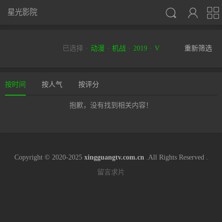



星光影院
已选择
动漫
机战
2019
V
重新筛选
按时间
按人气
按评分
抱歉，没有找到相关内容！
Copyright © 2020-2025
xingguangtv.com.cn
.All Rights Reserved .
留言求片