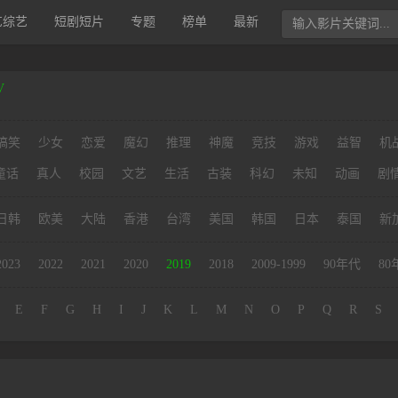
艺综艺
短剧短片
专题
榜单
最新
V
搞笑
少女
恋爱
魔幻
推理
神魔
竞技
游戏
益智
机
童话
真人
校园
文艺
生活
古装
科幻
未知
动画
剧
日韩
欧美
大陆
香港
台湾
美国
韩国
日本
泰国
新
2023
2022
2021
2020
2019
2018
2009-1999
90年代
80
E
F
G
H
I
J
K
L
M
N
O
P
Q
R
S