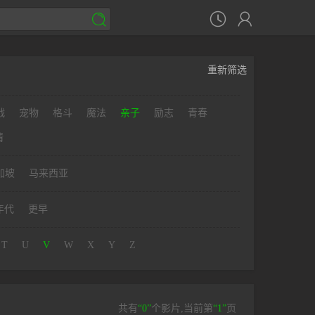



重新筛选
战
宠物
格斗
魔法
亲子
励志
青春
情
加坡
马来西亚
年代
更早
T
U
V
W
X
Y
Z
共有
“0”
个影片,当前第
“1”
页