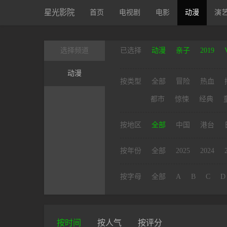
星光影院
首页
电视剧
电影
动漫
演
选择频道
已选择
动漫
亲子
2019
动漫
按类型
全部
冒险
热血
都市
惊悚
经典
按地区
全部
中国
港台
按年份
全部
2025
2024
按字母
全部
A
B
C
D
按时间
按人气
按评分