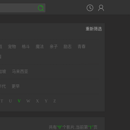



重新筛选
战
宠物
格斗
魔法
亲子
励志
青春
情
加坡
马来西亚
年代
更早
T
U
V
W
X
Y
Z
共有
“0”
个影片,当前第
“1”
页