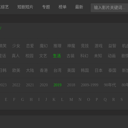
艺综艺
短剧短片
专题
榜单
最新
V
搞笑
少女
恋爱
魔幻
推理
神魔
竞技
游戏
益智
机
童话
真人
校园
文艺
生活
古装
科幻
未知
动画
剧
日韩
欧美
大陆
香港
台湾
美国
韩国
日本
泰国
新
2023
2022
2021
2020
2019
2018
2009-1999
90年代
80
E
F
G
H
I
J
K
L
M
N
O
P
Q
R
S