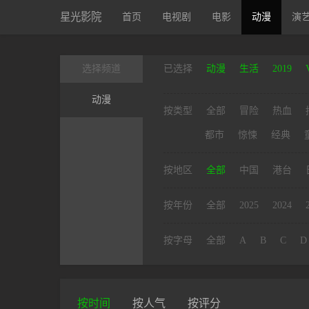
星光影院
首页
电视剧
电影
动漫
演
选择频道
已选择
动漫
生活
2019
动漫
按类型
全部
冒险
热血
都市
惊悚
经典
按地区
全部
中国
港台
按年份
全部
2025
2024
按字母
全部
A
B
C
D
按时间
按人气
按评分