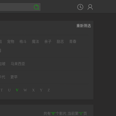



重新筛选
战
宠物
格斗
魔法
亲子
励志
青春
情
加坡
马来西亚
年代
更早
T
U
V
W
X
Y
Z
共有
“0”
个影片,当前第
“1”
页