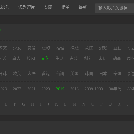
艺综艺
短剧短片
专题
榜单
最新
V
搞笑
少女
恋爱
魔幻
推理
神魔
竞技
游戏
益智
机
童话
真人
校园
文艺
生活
古装
科幻
未知
动画
剧
日韩
欧美
大陆
香港
台湾
美国
韩国
日本
泰国
新
2023
2022
2021
2020
2019
2018
2009-1999
90年代
80
E
F
G
H
I
J
K
L
M
N
O
P
Q
R
S