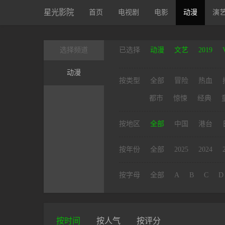
星光影院
首页
电视剧
电影
动漫
演
选择频道
已选择
动漫
文艺
2019
动漫
按类型
全部
冒险
热血
都市
惊悚
经典
按地区
全部
中国
港台
按年份
全部
2025
2024
按字母
全部
A
B
C
D
按时间
按人气
按评分