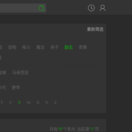



重新筛选
战
宠物
格斗
魔法
亲子
励志
青春
情
加坡
马来西亚
年代
更早
T
U
V
W
X
Y
Z
共有
“0”
个影片,当前第
“1”
页