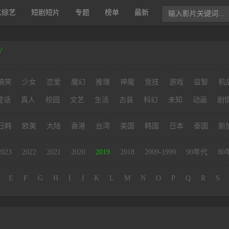
艺综艺
短剧短片
专题
榜单
最新
V
搞笑
少女
恋爱
魔幻
推理
神魔
竞技
游戏
益智
机
童话
真人
校园
文艺
生活
古装
科幻
未知
动画
剧
日韩
欧美
大陆
香港
台湾
美国
韩国
日本
泰国
新
2023
2022
2021
2020
2019
2018
2009-1999
90年代
80
E
F
G
H
I
J
K
L
M
N
O
P
Q
R
S