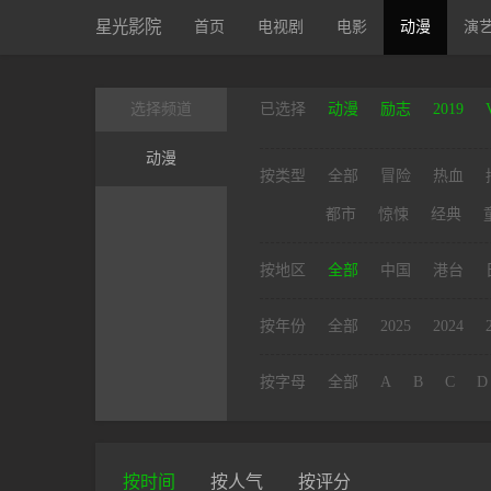
星光影院
首页
电视剧
电影
动漫
演
选择频道
已选择
动漫
励志
2019
动漫
按类型
全部
冒险
热血
都市
惊悚
经典
按地区
全部
中国
港台
按年份
全部
2025
2024
按字母
全部
A
B
C
D
按时间
按人气
按评分